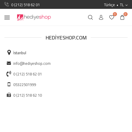
0 (212) 518 62 01
Türkçe
TL
0
0
HEDIYESHOP.COM
İstanbul
info@hediyeshop.com
0 (212) 518 62 01
05322501999
0 (212) 518 62 10