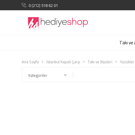
0 (212) 518 62 01
Takı ve
Ana Sayfa
İstanbul Kapali Çarşı
Takı ve Bijuteri
Yüzükler
Kategoriler