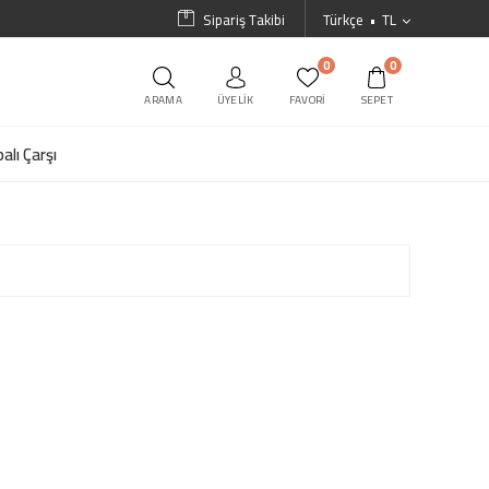
Sipariş Takibi
Türkçe
TL
0
0
ARAMA
ÜYELIK
FAVORI
SEPET
alı Çarşı