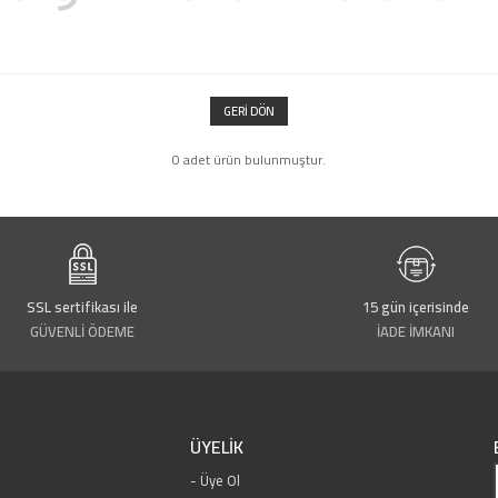
GERI DÖN
0 adet ürün bulunmuştur.
SSL sertifikası ile
15 gün içerisinde
GÜVENLİ ÖDEME
İADE İMKANI
ÜYELİK
Üye Ol