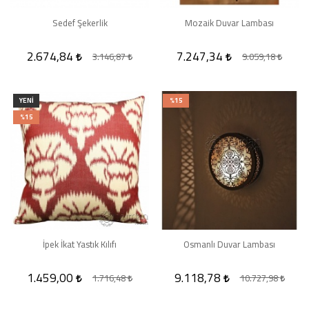
Sedef Şekerlik
Mozaik Duvar Lambası
2.674,84
7.247,34
3.146,87
9.059,18
YENI
%15
%15
İpek İkat Yastık Kılıfı
Osmanlı Duvar Lambası
1.459,00
9.118,78
1.716,48
10.727,98