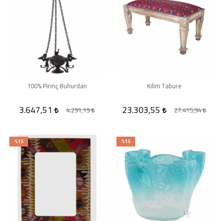
100% Pirinç Buhurdan
Kilim Tabure
3.647,51
23.303,55
4.291,19
27.415,94
%15
%15