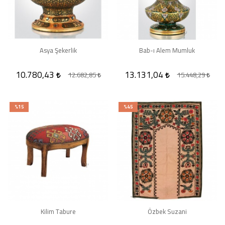
Asya Şekerlik
Bab-ı Alem Mumluk
10.780,43
13.131,04
12.682,85
15.448,29
%15
%45
Kilim Tabure
Özbek Suzani