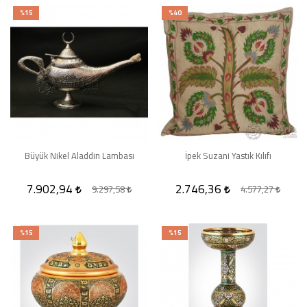
%15
%40
Büyük Nikel Aladdin Lambası
İpek Suzani Yastık Kılıfı
7.902,94
2.746,36
9.297,58
4.577,27
%15
%15