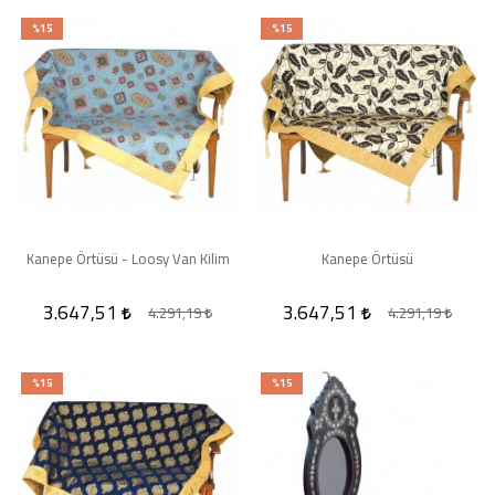
%15
%15
Kanepe Örtüsü - Loosy Van Kilim
Kanepe Örtüsü
3.647,51
3.647,51
4.291,19
4.291,19
%15
%15