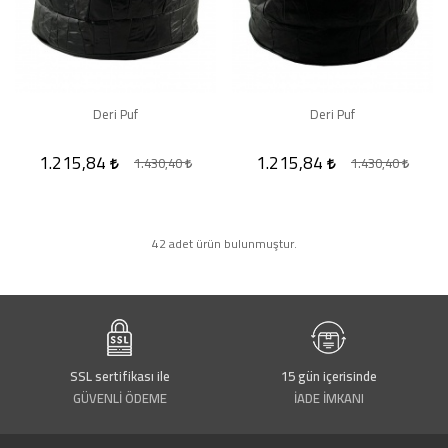
Deri Puf
Deri Puf
1.215,84
1.215,84
1.430,40
1.430,40
42 adet ürün bulunmuştur.
SSL sertifikası ile
15 gün içerisinde
GÜVENLİ ÖDEME
İADE İMKANI