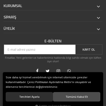
KURUMSAL
SİPARİŞ
ÜYELİK
E-BÜLTEN
KAYIT OL
Fırsatlar, Yeni gelenler ve haberlerimiz hakkında bilgi sahibi olmak için lütfen
üye olun!
Size daha iyi hizmet verebilmek için internet sitemizde çerezler
kullanılmaktadır. Çerez Politikaları Aydınlatma Metni’ni okuyabilir ve
dilerseniz tercihlerinizi değiştirebilirsiniz.
Tercihleri Ayarla
Tümünü Kabul Et
© 2019 HediyeShop.com Tüm hakları saklıdır.