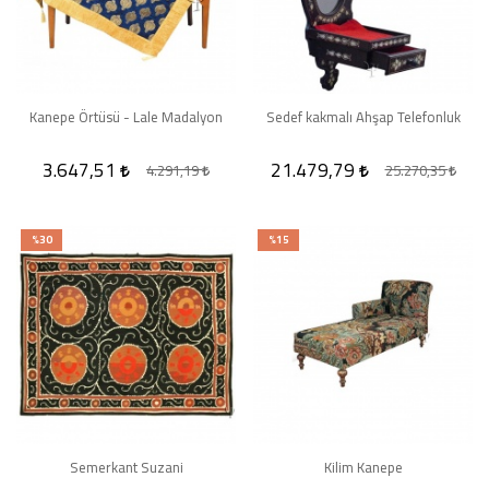
Kanepe Örtüsü - Lale Madalyon
Sedef kakmalı Ahşap Telefonluk
3.647,51
21.479,79
4.291,19
25.270,35
%30
%15
Semerkant Suzani
Kilim Kanepe