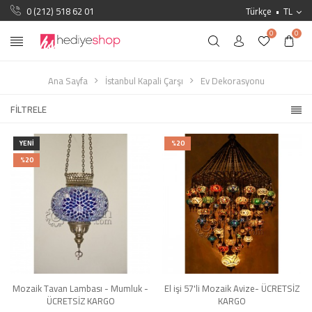
0 (212) 518 62 01
Türkçe
TL
0
0
Ana Sayfa
İstanbul Kapali Çarşı
Ev Dekorasyonu
FILTRELE
YENI
%20
%20
Mozaik Tavan Lambası - Mumluk -
El işi 57'li Mozaik Avize- ÜCRETSİZ
ÜCRETSİZ KARGO
KARGO