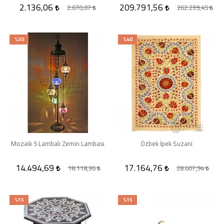
2.136,06
209.791,56
2.670,07
262.239,45
%20
%40
Mozaik 5 Lambalı Zemin Lambası
Özbek İpek Suzani
14.494,69
17.164,76
18.118,36
28.607,94
%15
%15