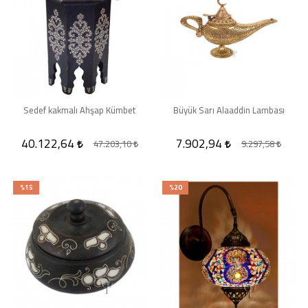
Sedef kakmalı Ahşap Kümbet
Büyük Sarı Alaaddin Lambası
40.122,64
7.902,94
47.203,10
9.297,58
%15
%20