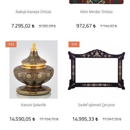
Nakışlı Kanepe Örtüsü
Kilim Minder Örtüsü
7.295,02
972,67
8.582,38
1.144,32
%15
%15
Kanuni Şekerlik
Sedef işlemeli Çerçeve
14.590,05
14.995,33
17.164,76
17.641,56