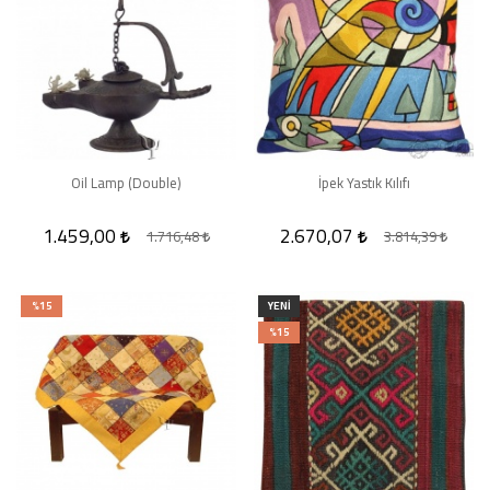
Oil Lamp (Double)
İpek Yastık Kılıfı
1.459,00
2.670,07
1.716,48
3.814,39
%15
YENI
%15