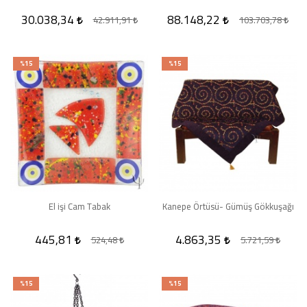
30.038,34
88.148,22
42.911,91
103.703,78
%15
%15
El işi Cam Tabak
Kanepe Örtüsü- Gümüş Gökkuşağı
445,81
4.863,35
524,48
5.721,59
%15
%15