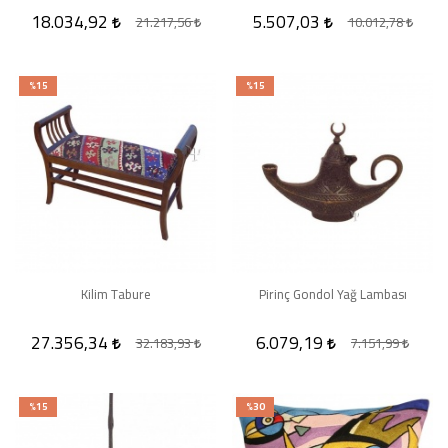
18.034,92
5.507,03
21.217,56
10.012,78
%15
%15
Kilim Tabure
Pirinç Gondol Yağ Lambası
27.356,34
6.079,19
32.183,93
7.151,99
%15
%30