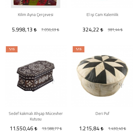
Kilim Ayna Çerçevesi
El işi Cam Kalemlik
5.998,13
324,22
7.056,63
381,44
%15
%15
Sedef kakmalı Ahşap Mücevher
Deri Puf
Kutusu
11.550,46
1.215,84
13.588,77
1.430,40