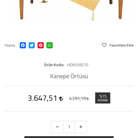
Paylaş
Favorilere Ekle
Ürün Kodu
HDKS09210
Kanepe Örtüsü
3.647,51
%15
4.291,19
İNDIRIM