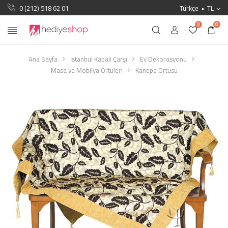
0 (212) 518 62 01
Türkçe
TL
0
0
Ana Sayfa
İstanbul Kapali Çarşı
Ev Dekorasyonu
Masa ve Mobilya Örtüleri
Kanepe Örtüsü