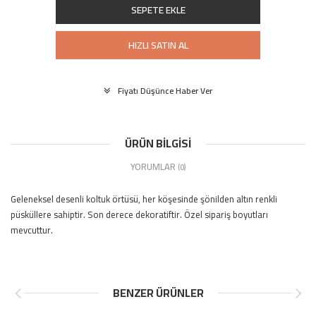
SEPETE EKLE
HIZLI SATIN AL
Fiyatı Düşünce Haber Ver
ÜRÜN BILGISI
YORUMLAR
(0)
Geleneksel desenli koltuk örtüsü, her köşesinde şönilden altın renkli
püsküllere sahiptir. Son derece dekoratiftir. Özel sipariş boyutları
mevcuttur.
BENZER ÜRÜNLER