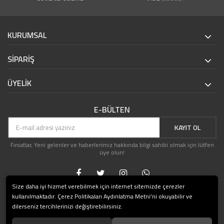
KURUMSAL
SİPARİŞ
ÜYELİK
E-BÜLTEN
KAYIT OL
Fırsatlar, Yeni gelenler ve haberlerimiz hakkında bilgi sahibi olmak için lütfen
üye olun!
Size daha iyi hizmet verebilmek için internet sitemizde çerezler
kullanılmaktadır. Çerez Politikaları Aydınlatma Metni’ni okuyabilir ve
dilerseniz tercihlerinizi değiştirebilirsiniz.