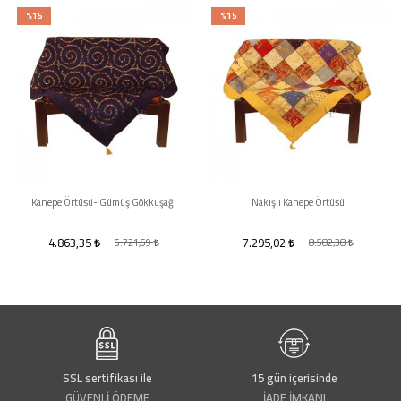
%15
%15
Kanepe Örtüsü- Gümüş Gökkuşağı
Nakışlı Kanepe Örtüsü
4.863,35
7.295,02
5.721,59
8.582,38
SSL sertifikası ile
15 gün içerisinde
GÜVENLİ ÖDEME
İADE İMKANI