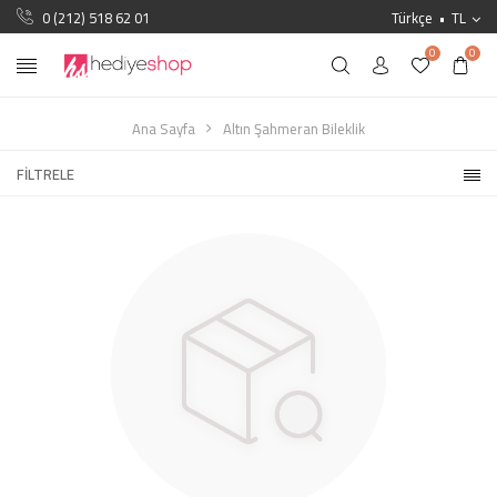
0 (212) 518 62 01
Türkçe
TL
0
0
Ana Sayfa
Altın Şahmeran Bileklik
FILTRELE