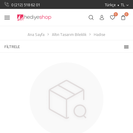
0 (212) 518 62 01
Türkçe
TL
0
0
Ana Sayfa
Altın Tasarım Bileklik
Hadise
FILTRELE