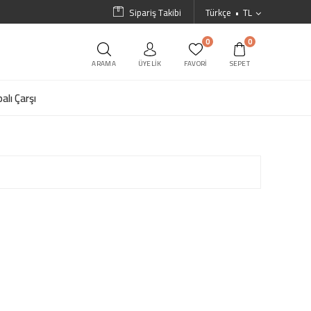
Sipariş Takibi
Türkçe
TL
0
0
ARAMA
ÜYELIK
FAVORI
SEPET
alı Çarşı