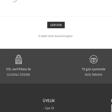
GERI DÖN
0 adet ürün bulunmuştur.
SSL sertifikası ile
15 gün içerisinde
GÜVENLİ ÖDEME
İADE İMKANI
ÜYELİK
Üye Ol