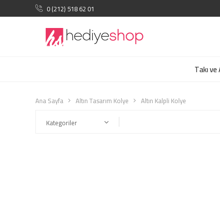
0 (212) 518 62 01
Takı ve
Ana Sayfa
Altın Tasarım Kolye
Altın Kalpli Kolye
Kategoriler