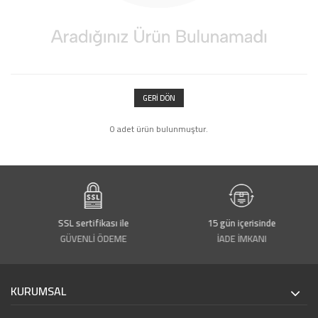
GERI DÖN
0 adet ürün bulunmuştur.
SSL sertifikası ile
15 gün içerisinde
GÜVENLİ ÖDEME
İADE İMKANI
KURUMSAL