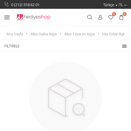
0 (212) 518 62 01
Türkçe
TL
0
0
Ana Sayfa
Altın Halka Küpe
Altın Tasarım Küpe
Her Dilde Aşk
FILTRELE