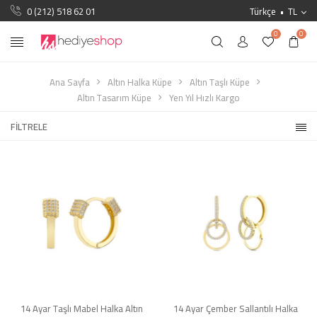
0 (212) 518 62 01
Türkçe
TL
0
0
Ana Sayfa
Altın Halka Küpe
Altın Taşlı Küpe
Altın Tasarım Küpe
Yen Yıl Hızlı Kargo
FILTRELE
14 Ayar Taşlı Mabel Halka Altın
14 Ayar Çember Sallantılı Halka