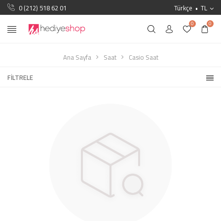
0 (212) 518 62 01
Türkçe
TL
0
0
Ana Sayfa
Saat
Casio Saat
FILTRELE