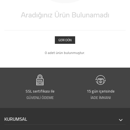
GERI DÖN
0 adet ürün bulunmuştur.
SSL sertifikası ile
15 gün içerisinde
GÜVENLİ ÖDEME
İADE İMKANI
KURUMSAL