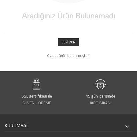
GERI DÖN
0 adet ürün bulunmuştur.
SSL sertifikası ile
15 gün içerisinde
GÜVENLİ ÖDEME
İADE İMKANI
KURUMSAL