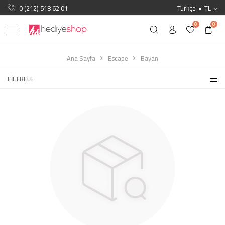
0 (212) 518 62 01
Türkçe
TL
0
0
Ana Sayfa
Escape
Bayan
FILTRELE