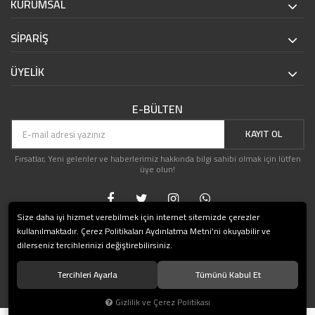
KURUMSAL
SİPARİŞ
ÜYELİK
E-BÜLTEN
KAYIT OL
Fırsatlar, Yeni gelenler ve haberlerimiz hakkında bilgi sahibi olmak için lütfen
üye olun!
Size daha iyi hizmet verebilmek için internet sitemizde çerezler
kullanılmaktadır. Çerez Politikaları Aydınlatma Metni’ni okuyabilir ve
dilerseniz tercihlerinizi değiştirebilirsiniz.
Tercihleri Ayarla
Tümünü Kabul Et
© 2019 HediyeShop.com Tüm hakları saklıdır.
Gizlilik ve Çerez Politikası
®