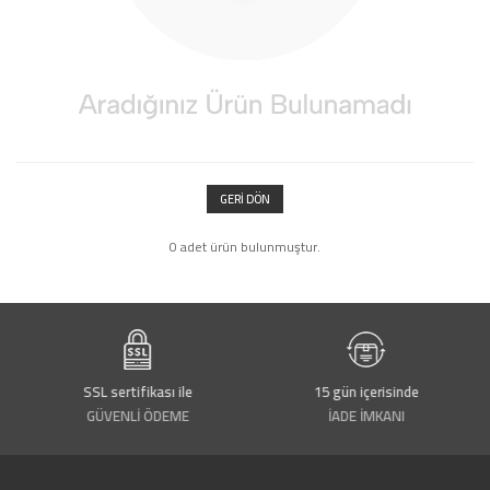
GERI DÖN
0 adet ürün bulunmuştur.
SSL sertifikası ile
15 gün içerisinde
GÜVENLİ ÖDEME
İADE İMKANI