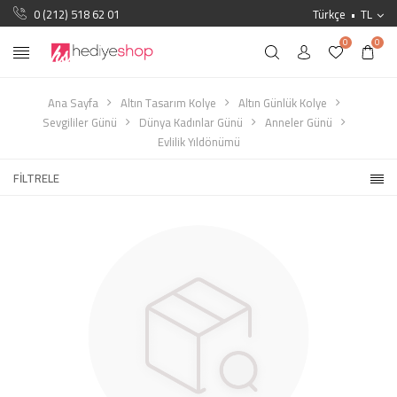
0 (212) 518 62 01
Türkçe
TL
0
0
Ana Sayfa
Altın Tasarım Kolye
Altın Günlük Kolye
Sevgililer Günü
Dünya Kadınlar Günü
Anneler Günü
Evlilik Yıldönümü
FILTRELE