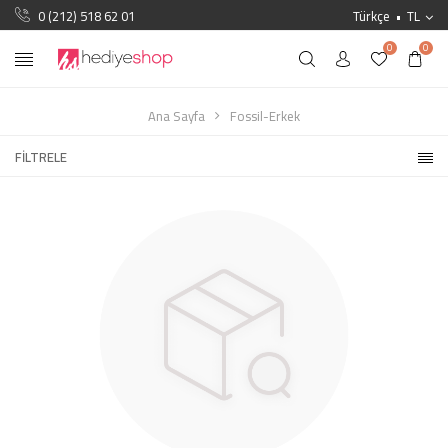
0 (212) 518 62 01
Türkçe
TL
0
0
Ana Sayfa
Fossil-Erkek
FILTRELE