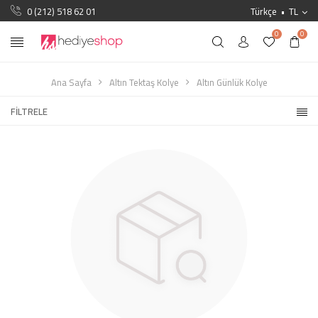
0 (212) 518 62 01
Türkçe
TL
0
0
Ana Sayfa
Altın Tektaş Kolye
Altın Günlük Kolye
FILTRELE