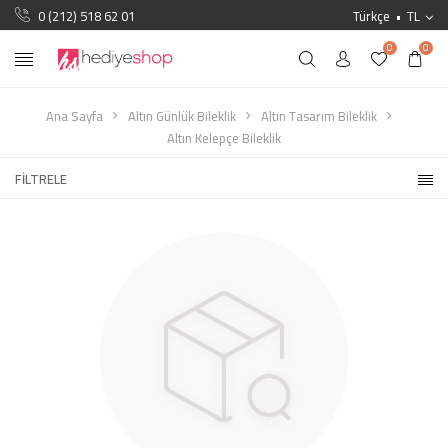
0 (212) 518 62 01
Türkçe
TL
0
0
Ana Sayfa
Altın Günlük Bileklik
Altın Tasarım Bileklik
Altın Kelepçe Bileklik
FILTRELE