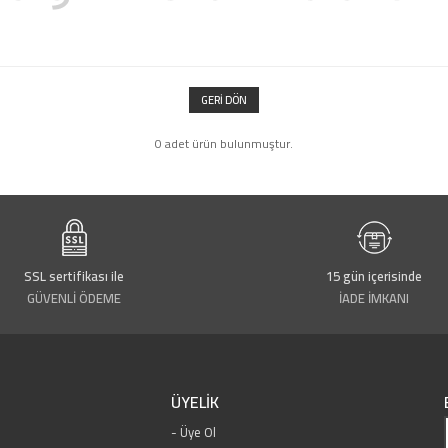
GERI DÖN
0 adet ürün bulunmuştur.
SSL sertifikası ile
15 gün içerisinde
GÜVENLİ ÖDEME
İADE İMKANI
ÜYELİK
Üye Ol