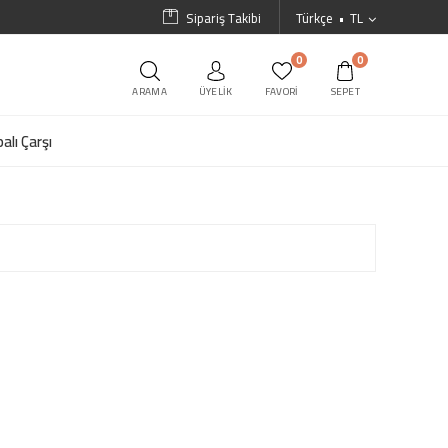
Sipariş Takibi
Türkçe
TL
0
0
ARAMA
ÜYELIK
FAVORI
SEPET
alı Çarşı