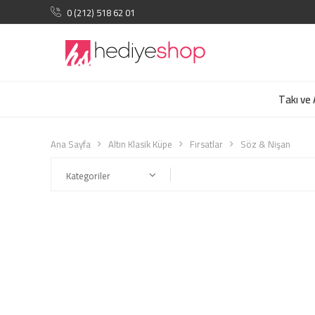
0 (212) 518 62 01
Takı ve
Ana Sayfa
Altın Klasik Küpe
Fırsatlar
Söz & Nişan
Kategoriler