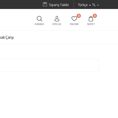
Sipariş Takibi
Türkçe
TL
0
0
ARAMA
ÜYELIK
FAVORI
SEPET
alı Çarşı