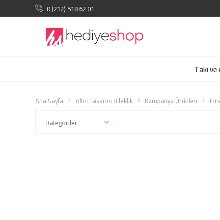
0 (212) 518 62 01
Takı ve
Ana Sayfa
Altın Tasarım Bileklik
Kampanya Ürünleri
Fırs
Kategoriler