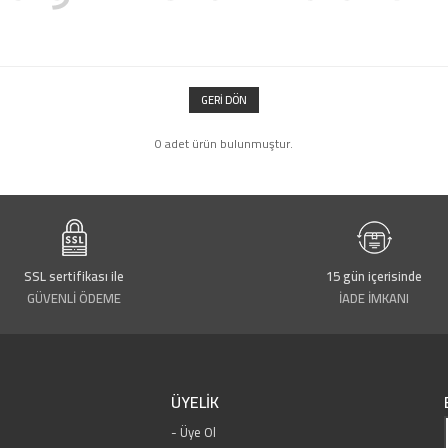
GERI DÖN
0 adet ürün bulunmuştur.
SSL sertifikası ile
15 gün içerisinde
GÜVENLİ ÖDEME
İADE İMKANI
ÜYELİK
Üye Ol