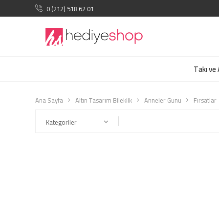
0 (212) 518 62 01
Takı ve
Ana Sayfa
Altın Tasarım Bileklik
Anneler Günü
Fırsatlar
Kategoriler