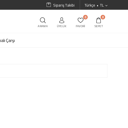
Sipariş Takibi
Türkçe
TL
0
0
ARAMA
ÜYELIK
FAVORI
SEPET
alı Çarşı