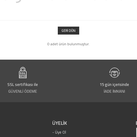
GERI DÖN
0 adet ürün bulunmuştur.
SSL sertifikası ile
15 gün içerisinde
GÜVENLİ ÖDEME
İADE İMKANI
ÜYELİK
Üye Ol