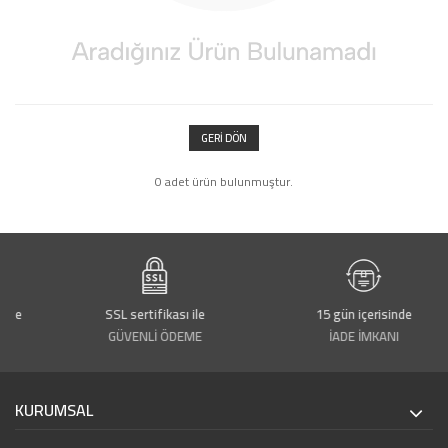
GERI DÖN
0 adet ürün bulunmuştur.
rde
SSL sertifikası ile
15 gün içerisinde
GÜVENLİ ÖDEME
İADE İMKANI
KURUMSAL