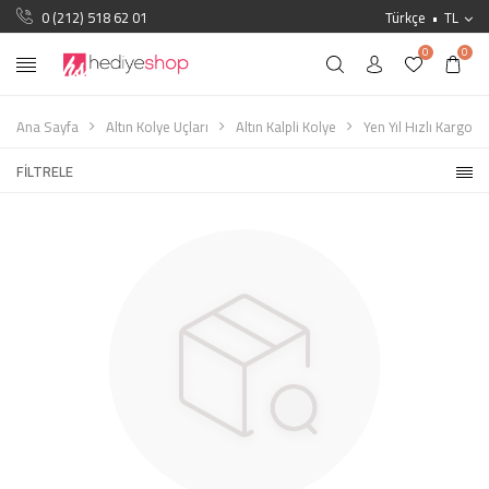
0 (212) 518 62 01
Türkçe
TL
0
0
Ana Sayfa
Altın Kolye Uçları
Altın Kalpli Kolye
Yen Yıl Hızlı Kargo
FILTRELE