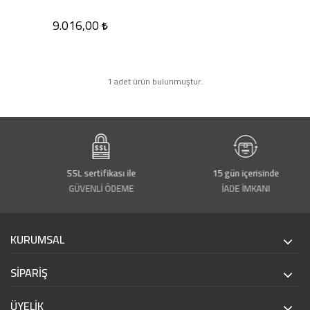
9.016,00
1 adet ürün bulunmuştur.
de
SSL sertifikası ile
15 gün içerisinde
GÜVENLİ ÖDEME
İADE İMKANI
KURUMSAL
SİPARİŞ
ÜYELİK