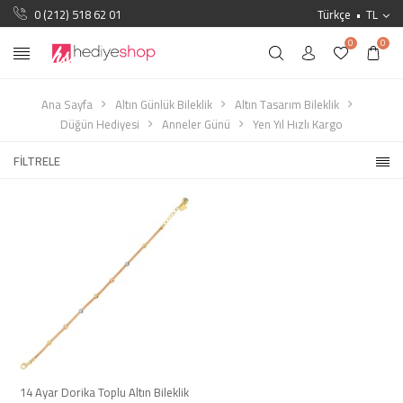
0 (212) 518 62 01
Türkçe
TL
0
0
Ana Sayfa
Altın Günlük Bileklik
Altın Tasarım Bileklik
Düğün Hediyesi
Anneler Günü
Yen Yıl Hızlı Kargo
FILTRELE
14 Ayar Dorika Toplu Altın Bileklik