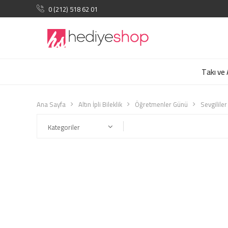
0 (212) 518 62 01
Takı ve
Ana Sayfa
Altın İpli Bileklik
Öğretmenler Günü
Sevgilile
Kategoriler