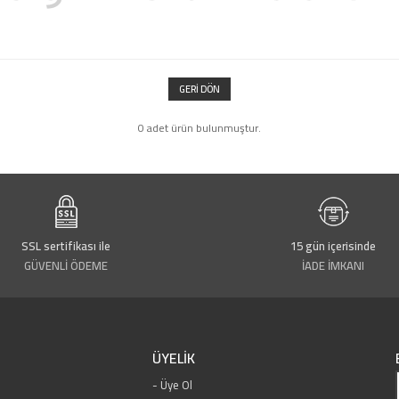
GERI DÖN
0 adet ürün bulunmuştur.
SSL sertifikası ile
15 gün içerisinde
GÜVENLİ ÖDEME
İADE İMKANI
ÜYELİK
Üye Ol