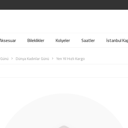
 Aksesuar
Bileklikler
Kolyeler
Saatler
İstanbul Kap
r Günü
Dünya Kadınlar Günü
Yen Yıl Hızlı Kargo