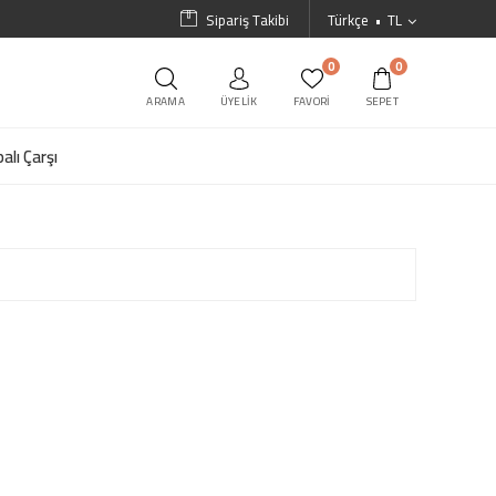
Sipariş Takibi
Türkçe
TL
0
0
ARAMA
ÜYELIK
FAVORI
SEPET
alı Çarşı