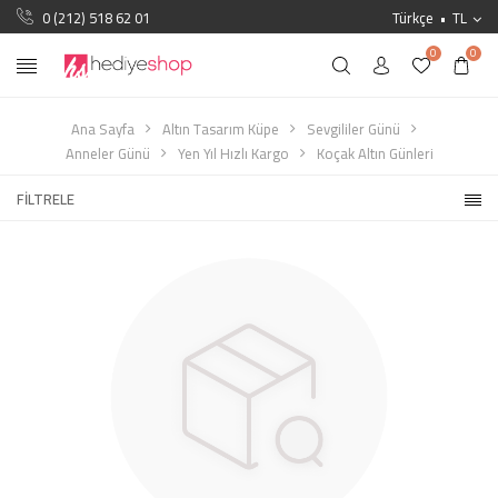
0 (212) 518 62 01
Türkçe
TL
0
0
Ana Sayfa
Altın Tasarım Küpe
Sevgililer Günü
Anneler Günü
Yen Yıl Hızlı Kargo
Koçak Altın Günleri
FILTRELE