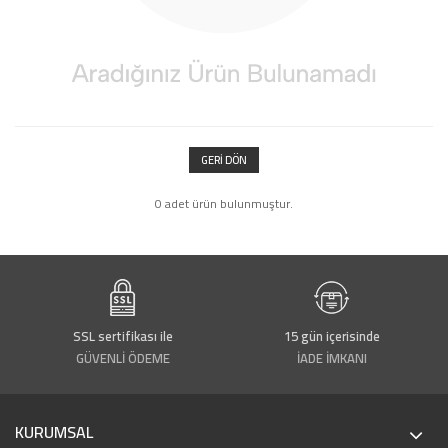
GERI DÖN
0 adet ürün bulunmuştur.
SSL sertifikası ile
15 gün içerisinde
GÜVENLİ ÖDEME
İADE İMKANI
KURUMSAL