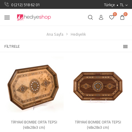
0 (212) 518 62 01
Türkçe
TL
0
0
Ana Sayfa
Hediyelik
FILTRELE
TİRYAKİ BOMBE ORTA TEPSI
TİRYAKİ BOMBE ORTA TEPSI
(48x28x3 cm)
(48x28x3 cm)