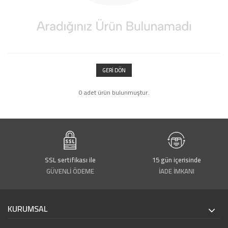
GERI DÖN
0 adet ürün bulunmuştur.
SSL sertifikası ile
15 gün içerisinde
GÜVENLİ ÖDEME
İADE İMKANI
KURUMSAL