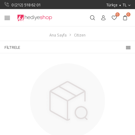
0 (212) 518 62 01
Türkçe
TL
0
0
Ana Sayfa
Citizen
FILTRELE