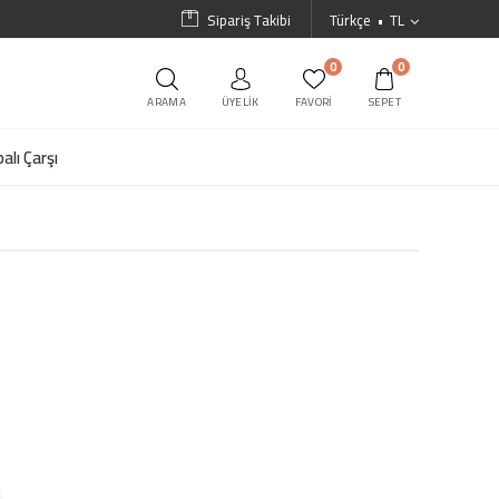
Sipariş Takibi
Türkçe
TL
0
0
ARAMA
ÜYELIK
FAVORI
SEPET
alı Çarşı