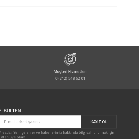
Müşteri Hizmetleri
0 (212) 518 62 01
E-BÜLTEN
KAYIT OL
Fırsatlar, Yeni gelenler ve haberlerimiz hakkında bilgi sahibi olmak için
lütfen üye olun!