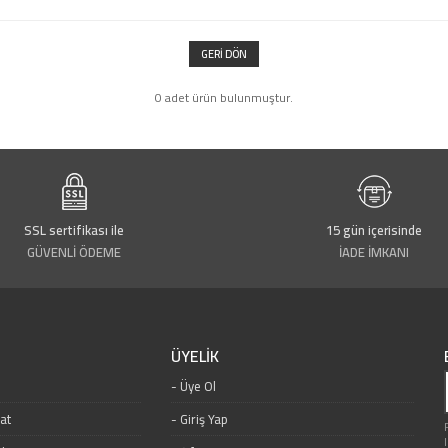
GERI DÖN
0 adet ürün bulunmuştur.
SSL sertifikası ile
15 gün içerisinde
GÜVENLİ ÖDEME
İADE İMKANI
ÜYELİK
Üye Ol
mat
Giriş Yap