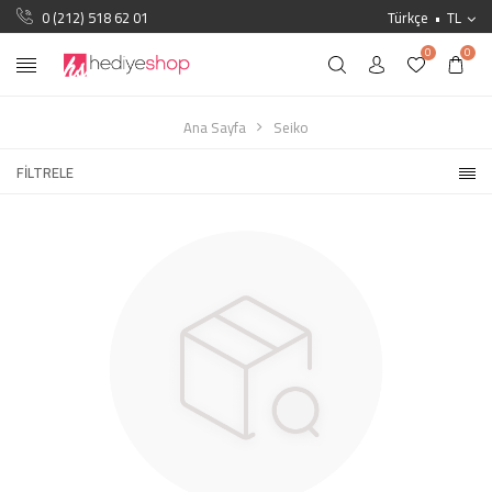
0 (212) 518 62 01
Türkçe
TL
0
0
Ana Sayfa
Seiko
FILTRELE