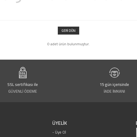
GERI DÖN
0 adet ürün bulunmuştur.
SSL sertifikası ile
15 gün içerisinde
GÜVENLİ ÖDEME
İADE İMKANI
ÜYELİK
Üye Ol