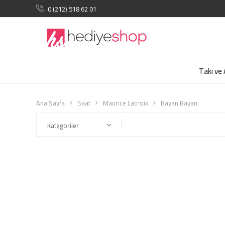
0 (212) 518 62 01
Takı ve
Ana Sayfa
Saat
Maurice Lacroix
Bayan Bayan
Kategoriler