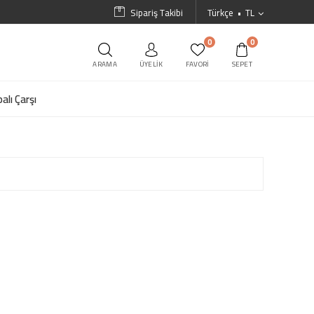
Sipariş Takibi
Türkçe
TL
0
0
ARAMA
ÜYELIK
FAVORI
SEPET
alı Çarşı