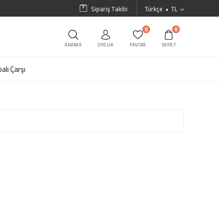
Sipariş Takibi
Türkçe
TL
0
0
ARAMA
ÜYELIK
FAVORI
SEPET
alı Çarşı