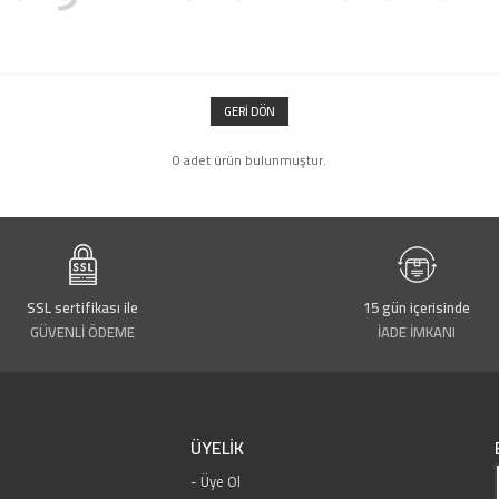
GERI DÖN
0 adet ürün bulunmuştur.
SSL sertifikası ile
15 gün içerisinde
GÜVENLİ ÖDEME
İADE İMKANI
ÜYELİK
Üye Ol