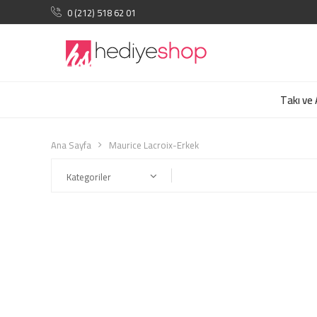
0 (212) 518 62 01
Takı ve
Ana Sayfa
Maurice Lacroix-Erkek
Kategoriler