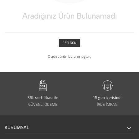
GERI DÖN
0 adet ürün bulunmuştur.
SSL sertifikası ile
15 gün içerisinde
GÜVENLİ ÖDEME
İADE İMKANI
KURUMSAL