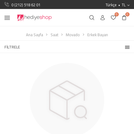
0 (212) 518 62 01
Türkçe
TL
0
0
Ana Sayfa
Saat
Movado
Erkek Bayan
FILTRELE