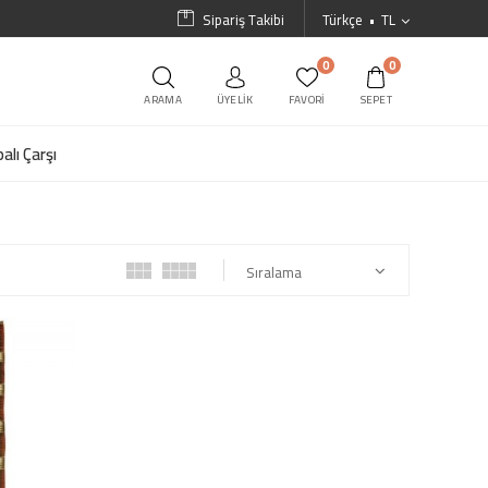
Sipariş Takibi
Türkçe
TL
0
0
ARAMA
ÜYELIK
FAVORI
SEPET
alı Çarşı
Sıralama