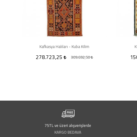
Kafkasya Halıları - Kuba Kilim
K
278.723,25
15
309.692,50
75TL ve üzeri alışverişlerde
KARGO BEDAVA