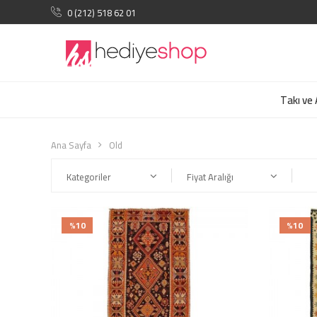
0 (212) 518 62 01
Takı ve
Ana Sayfa
Old
Kategoriler
Fiyat Aralığı
%10
%10