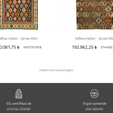
afkas Halıları - Şirvan Kilim
Kafkas Halıları - Şirvan Kil
0.081,75
192.962,25
166.757,50
214.402
3 adet ürün bulunmuştur.
SSL sertifikası ile
15 gün içerisinde
GÜVENLİ ÖDEME
İADE İMKANI