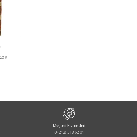
im
,50
Müşteri Hizmetleri
0 (212) 518 62 01