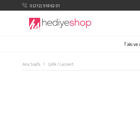
0 (212) 518 62 01
Takı ve
Ana Sayfa
Çelik / Lacivert