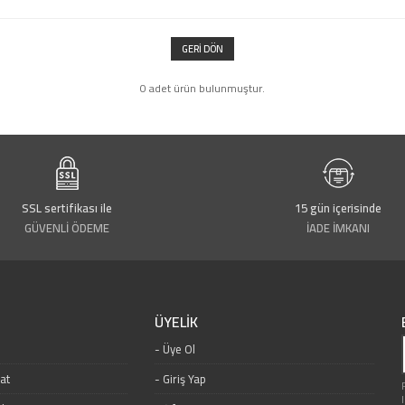
GERI DÖN
0 adet ürün bulunmuştur.
SSL sertifikası ile
15 gün içerisinde
GÜVENLİ ÖDEME
İADE İMKANI
ÜYELİK
Üye Ol
mat
Giriş Yap