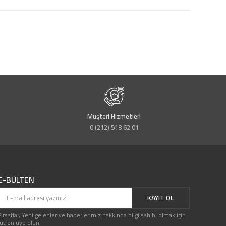
Müşteri Hizmetleri
0 (212) 518 62 01
E-BÜLTEN
KAYIT OL
Fırsatlar, Yeni gelenler ve haberlerimiz hakkında bilgi sahibi olmak için
lütfen üye olun!