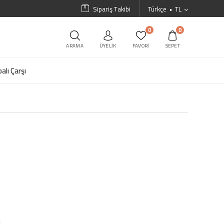
Sipariş Takibi
Türkçe
TL
0
0
ARAMA
ÜYELIK
FAVORI
SEPET
alı Çarşı