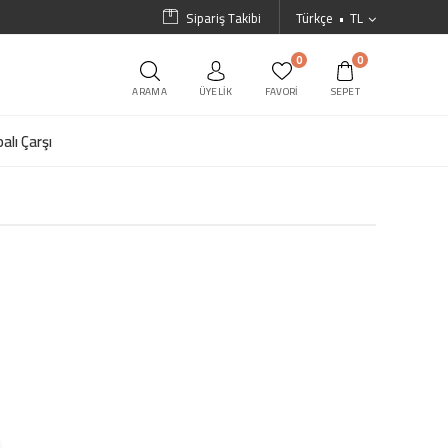
Sipariş Takibi
Türkçe
TL
0
0
ARAMA
ÜYELIK
FAVORI
SEPET
alı Çarşı