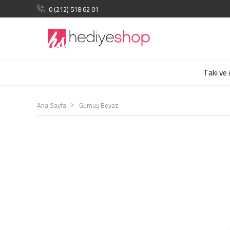
0 (212) 518 62 01
Takı ve
Ana Sayfa
Gümüş Beyaz