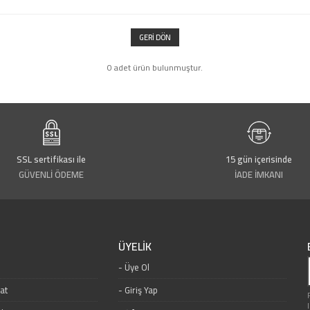
GERI DÖN
0 adet ürün bulunmuştur.
SSL sertifikası ile
15 gün içerisinde
GÜVENLİ ÖDEME
İADE İMKANI
ÜYELİK
Üye Ol
mat
Giriş Yap