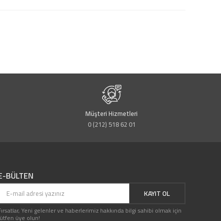
Müşteri Hizmetleri
0 (212) 518 62 01
E-BÜLTEN
KAYIT OL
Fırsatlar, Yeni gelenler ve haberlerimiz hakkında bilgi sahibi olmak için
lütfen üye olun!