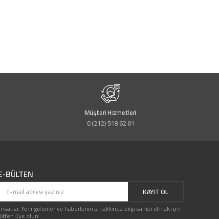
Müşteri Hizmetleri
0 (212) 518 62 01
E-BÜLTEN
KAYIT OL
Fırsatlar, Yeni gelenler ve haberlerimiz hakkında bilgi sahibi olmak için
lütfen üye olun!