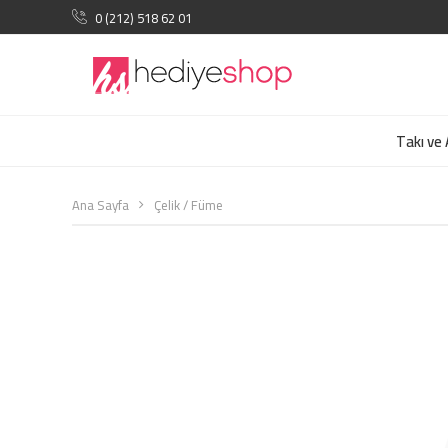
0 (212) 518 62 01
Takı ve
Ana Sayfa
Çelik / Füme