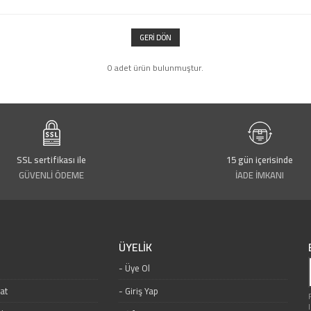
GERI DÖN
0 adet ürün bulunmuştur.
SSL sertifikası ile
15 gün içerisinde
GÜVENLİ ÖDEME
İADE İMKANI
ÜYELİK
Üye Ol
mat
Giriş Yap