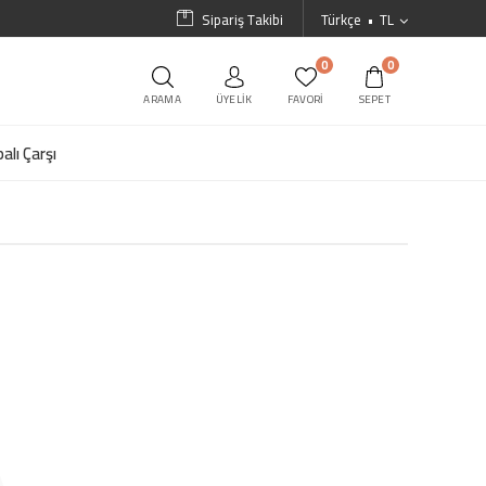
Sipariş Takibi
Türkçe
TL
0
0
ARAMA
ÜYELIK
FAVORI
SEPET
alı Çarşı