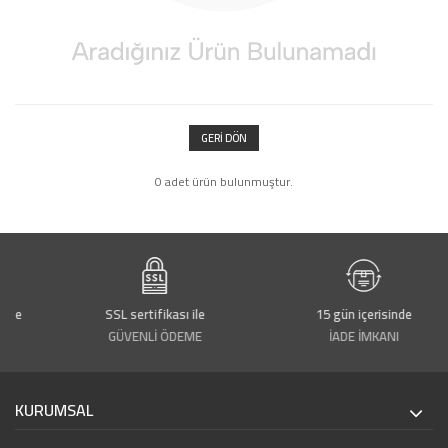
GERI DÖN
0 adet ürün bulunmuştur.
rde
SSL sertifikası ile
15 gün içerisinde
GÜVENLİ ÖDEME
İADE İMKANI
KURUMSAL