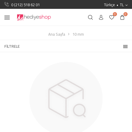
0 (212) 518 62 01
Türkçe
TL
0
0
Ana Sayfa
10 mm
FILTRELE