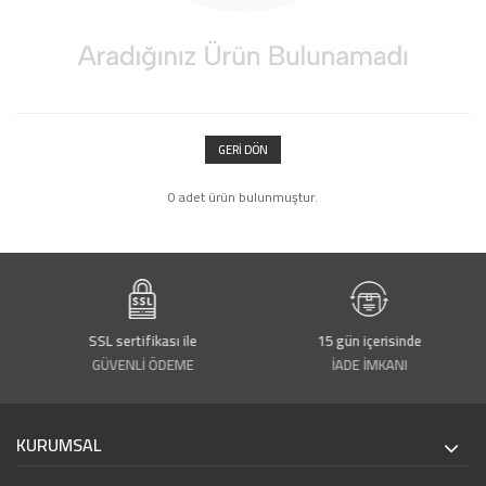
GERI DÖN
0 adet ürün bulunmuştur.
SSL sertifikası ile
15 gün içerisinde
GÜVENLİ ÖDEME
İADE İMKANI
KURUMSAL