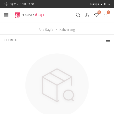
0 (212) 518 62 01
Türkçe
TL
0
0
Ana Sayfa
Kahverengi
FILTRELE