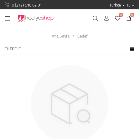
0 (212) 518 62 01
Türkçe
TL
0
0
Ana Sayfa
Sedef
FILTRELE