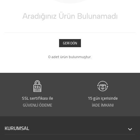
GERI DÖN
0 adet ürün bulunmuştur.
SSL sertifikası ile
15 gün içerisinde
GÜVENLİ ÖDEME
İADE İMKANI
KURUMSAL