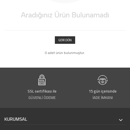
GERI DÖN
0 adet ürün bulunmuştur.
e
SSL sertifikası ile
15 gün içerisinde
GÜVENLİ ÖDEME
İADE İMKANI
KURUMSAL