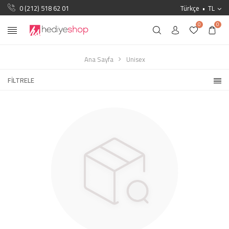
0 (212) 518 62 01
Türkçe
TL
0
0
Ana Sayfa
Unisex
FILTRELE