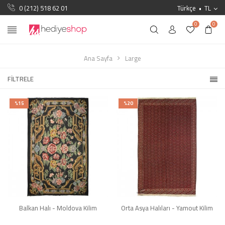
0 (212) 518 62 01
Türkçe
TL
0
0
Ana Sayfa
Large
FILTRELE
%15
%20
Balkan Halı - Moldova Kilim
Orta Asya Halıları - Yamout Kilim