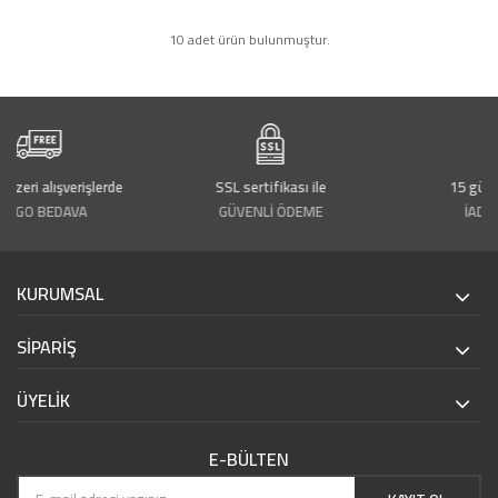
10 adet ürün bulunmuştur.
verişlerde
SSL sertifikası ile
15 gün içerisinde
AVA
GÜVENLİ ÖDEME
İADE İMKANI
KURUMSAL
SİPARİŞ
ÜYELİK
E-BÜLTEN