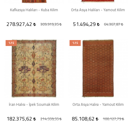
Kafkasya Halıları - Kuba Kilim
Orta Asya Halıları - Yamout Kilim
278.927,42
51.494,29
309.919,35
64.367,87
%15
%15
İran Halısı - İpek Soumak Kilim
Orta Asya Halısı - Yamout Kilim
182.375,62
85.108,62
214.559,55
100.127,79