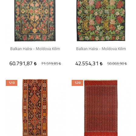
Balkan Halısı - Moldova Kilim
Balkan Halısı - Moldova Kilim
60.791,87
42.554,31
71.519,85
50.063,90
%10
%20