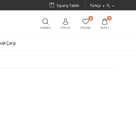
Sipariş Takibi
Türkçe
TL
0
0
ARAMA
ÜYELIK
FAVORI
SEPET
alı Çarşı