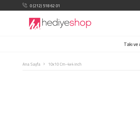
0 (212) 518 62 01
Takı ve
Ana Sayfa
10x10 Cm-4x4 inch