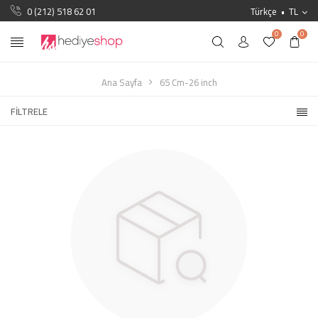
0 (212) 518 62 01
Türkçe
TL
0
0
Ana Sayfa
65 Cm-26 inch
FILTRELE