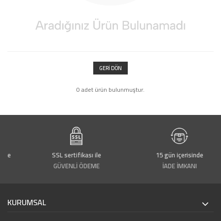
GERI DÖN
0 adet ürün bulunmuştur.
rde
SSL sertifikası ile
15 gün içerisinde
GÜVENLİ ÖDEME
İADE İMKANI
KURUMSAL