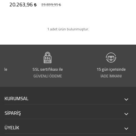
20.263,96
23.839,95
1 adet ürün bulunmuştur.
rde
SSL sertifikası ile
15 gün içerisinde
GÜVENLİ ÖDEME
İADE İMKANI
KURUMSAL
SİPARİŞ
ÜYELİK