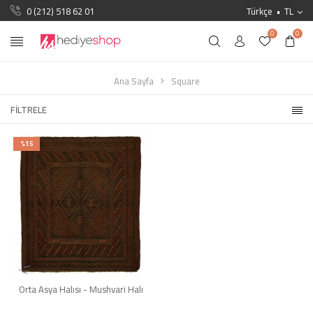
0 (212) 518 62 01
Türkçe
TL
0
0
Ana Sayfa
Square
FILTRELE
%15
Orta Asya Halısı - Mushvari Halı