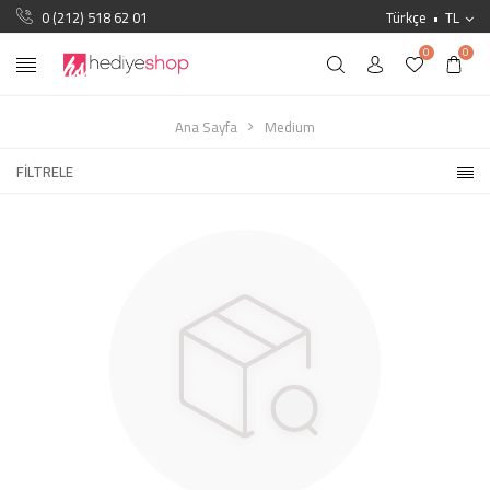
0 (212) 518 62 01
Türkçe
TL
0
0
Ana Sayfa
Medium
FILTRELE