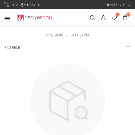
0 (212) 518 62 01
Türkçe
TL
0
0
Ana Sayfa
Steelyards
FILTRELE