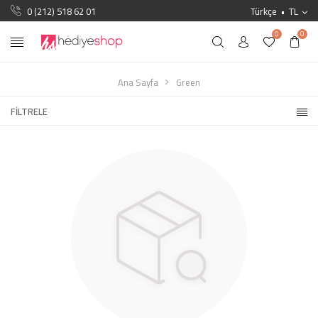
0 (212) 518 62 01
Türkçe
TL
0
0
Ana Sayfa
Green
FILTRELE