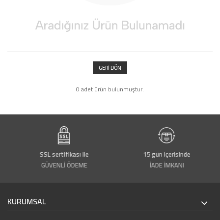
GERI DÖN
0 adet ürün bulunmuştur.
SSL sertifikası ile
15 gün içerisinde
GÜVENLİ ÖDEME
İADE İMKANI
KURUMSAL