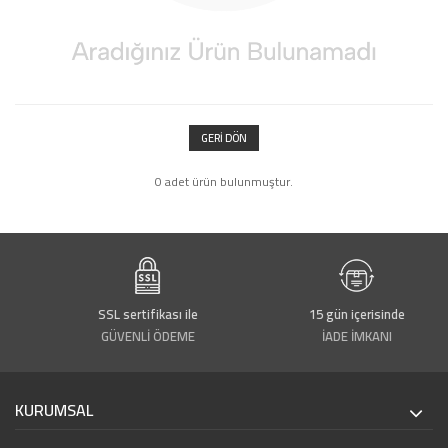
GERI DÖN
0 adet ürün bulunmuştur.
de
SSL sertifikası ile
15 gün içerisinde
GÜVENLİ ÖDEME
İADE İMKANI
KURUMSAL