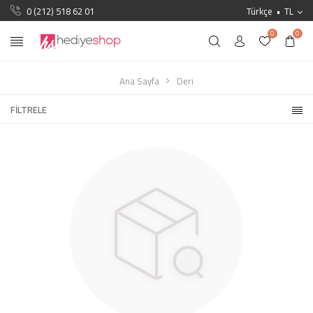
0 (212) 518 62 01
Türkçe
TL
0
0
Ana Sayfa
Deri
FILTRELE