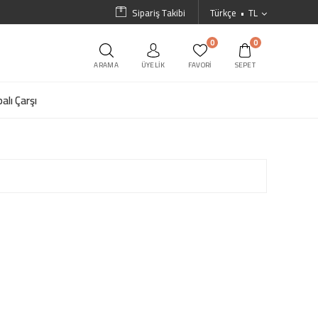
Sipariş Takibi
Türkçe
TL
0
0
ARAMA
ÜYELIK
FAVORI
SEPET
alı Çarşı