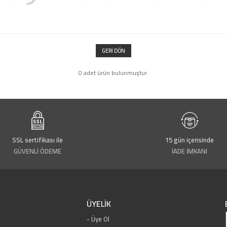
GERI DÖN
0 adet ürün bulunmuştur.
SSL sertifikası ile
15 gün içerisinde
GÜVENLİ ÖDEME
İADE İMKANI
ÜYELİK
Üye Ol