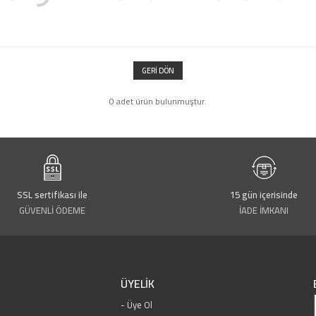
GERI DÖN
0 adet ürün bulunmuştur.
SSL sertifikası ile
15 gün içerisinde
GÜVENLİ ÖDEME
İADE İMKANI
ÜYELİK
Üye Ol