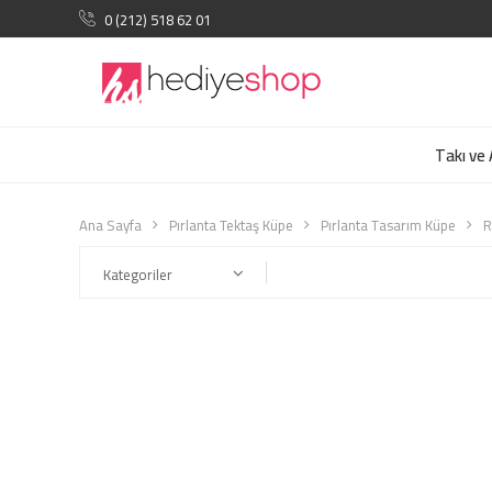
0 (212) 518 62 01
Takı ve
Ana Sayfa
Pırlanta Tektaş Küpe
Pırlanta Tasarım Küpe
R
Kategoriler