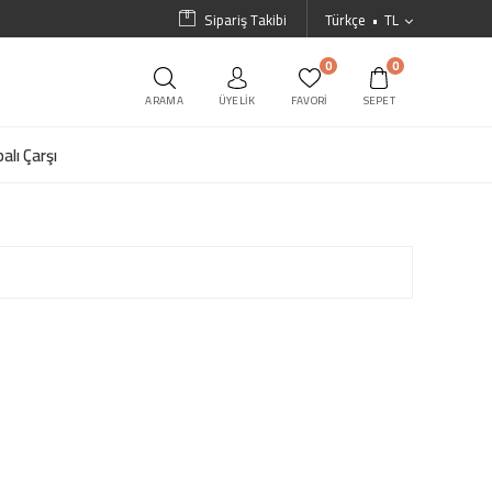
Sipariş Takibi
Türkçe
TL
0
0
ARAMA
ÜYELIK
FAVORI
SEPET
alı Çarşı