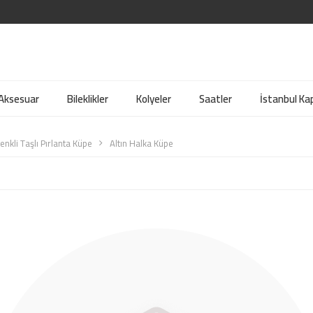
 Aksesuar
Bileklikler
Kolyeler
Saatler
İstanbul Kap
enkli Taşlı Pırlanta Küpe
Altın Halka Küpe