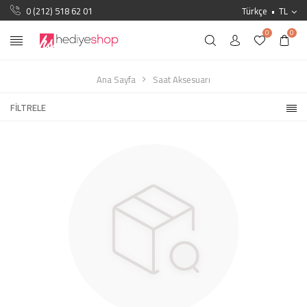
0 (212) 518 62 01
Türkçe
TL
0
0
Ana Sayfa
Saat Aksesuarı
FILTRELE