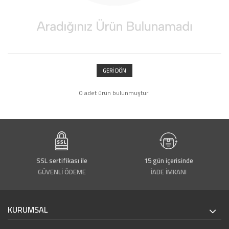
GERI DÖN
0 adet ürün bulunmuştur.
SSL sertifikası ile
15 gün içerisinde
GÜVENLİ ÖDEME
İADE İMKANI
KURUMSAL