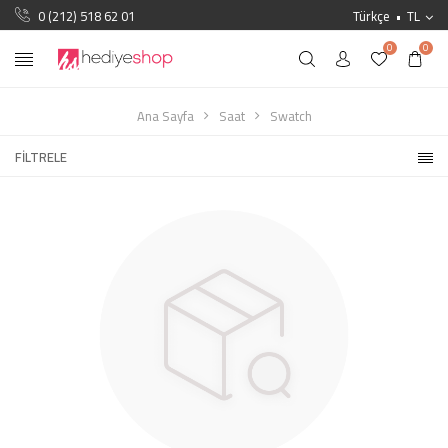
0 (212) 518 62 01
Türkçe
TL
0
0
Ana Sayfa
Saat
Swatch
FILTRELE