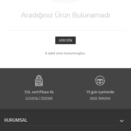
GERI DÖN
0 adet ürün bulunmuştur.
SSL sertifikası ile
15 gün içerisinde
GÜVENLİ ÖDEME
İADE İMKANI
KURUMSAL