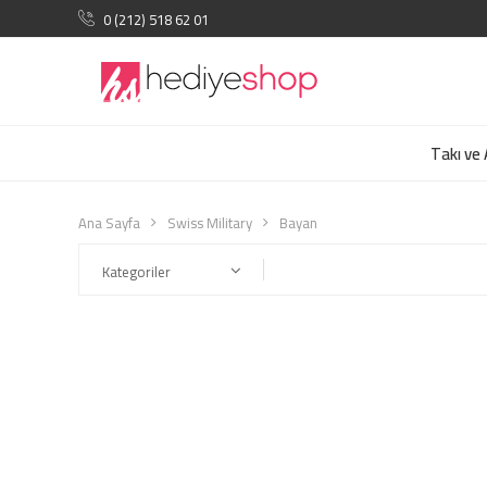
0 (212) 518 62 01
Takı ve
Ana Sayfa
Swiss Military
Bayan
Kategoriler