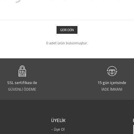
GERI DÖN
0 adet ürün bulunmuştur.
SSL sertifikası ile
15 gün içerisinde
GÜVENLİ ÖDEME
İADE İMKANI
ÜYELİK
Üye Ol