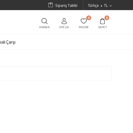
Sipariş Takibi
Türkçe
TL
0
0
ARAMA
ÜYELIK
FAVORI
SEPET
alı Çarşı